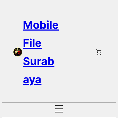
Skip
to
Mobile
content
File
Surab
aya